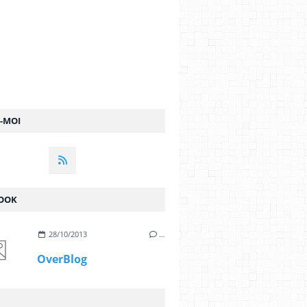
Z-MOI
OOK
28/10/2013
…
OverBlog