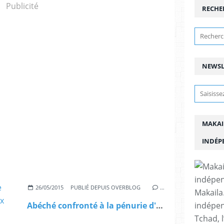
Publicité
RECHE
NEWSL
MAKAI
INDÉP
26/05/2015
PUBLIÉ DEPUIS OVERBLOG
…
Makaila.
indépen
Abéché confronté à la pénurie d'eau: l'UNDR lance un appel aux partenaires à se saisir de la question
Tchad, l