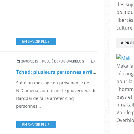
des suje
politiqu
libertés
culture 
EN SAVOIR PLUS
À PRO
26/05/2015
PUBLIÉ DEPUIS OVERBLOG
…
Makaila
Tchad: plusieurs personnes arrêtées à Bardaï
l'étrang
pour la
Suite un message en provenance de
l'homme
N'Djamena, autorisant le gouverneur de
pays et 
Barddai de faire arrêter cinq
nmakai
personnes...
Voir le 
Overbl
EN SAVOIR PLUS