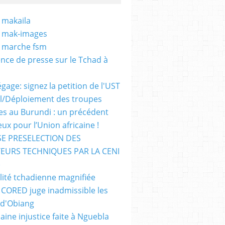
 makaila
- mak-images
- marche fsm
nce de presse sur le Tchad à
gage: signez la petition de l'UST
al/Déploiement des troupes
nes au Burundi : un précédent
ux pour l’Union africaine !
E PRESELECTION DES
EURS TECHNIQUES PAR LA CENI
)
lité tchadienne magnifiée
i CORED juge inadmissible les
 d'Obiang
aine injustice faite à Nguebla