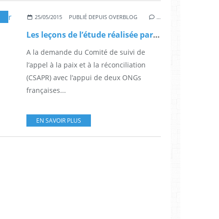
,
CCFD-TERRE-SOLIDAIRE
,
CSARP
25/05/2015
PUBLIÉ DEPUIS OVERBLOG
…
Les leçons de l’étude réalisée par Pr Roland Marchal sur le Tchad
A la demande du Comité de suivi de
l’appel à la paix et à la réconciliation
(CSAPR) avec l’appui de deux ONGs
françaises...
EN SAVOIR PLUS