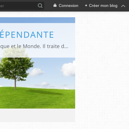
Connexion
+
Créer mon blog
DÉPENDANTE
Makaila.fr est un site d’informations indépendant et d’actualités sur le Tchad, l’Afrique et le Monde. Il traite des sujets variés entre autres: la politique, les droits humains, les libertés, le social, l’économique,la culture etc.