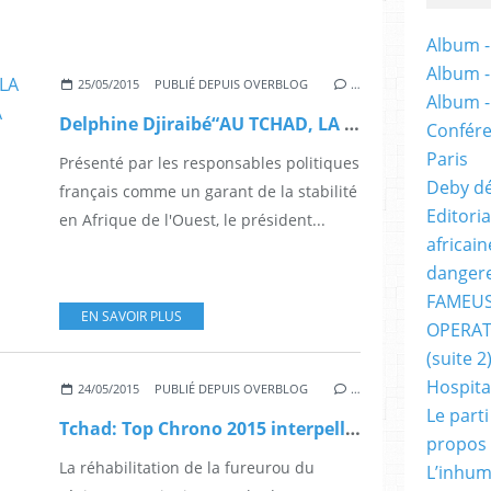
Album -
Album 
25/05/2015
PUBLIÉ DEPUIS OVERBLOG
…
Album 
Delphine Djiraibé“AU TCHAD, LA FRANCE FERME LES YEUX SUR LA SOUFFRANCE DU PEUPLE”
Confére
Paris
Présenté par les responsables politiques
Deby dé
français comme un garant de la stabilité
Editori
en Afrique de l'Ouest, le président...
africai
dangere
FAMEUS
EN SAVOIR PLUS
OPERAT
(suite 2
Hospita
24/05/2015
PUBLIÉ DEPUIS OVERBLOG
…
Le part
Tchad: Top Chrono 2015 interpelle Jean Christophe Cambadelis
propos
La réhabilitation de la fureurou du
L’inhum