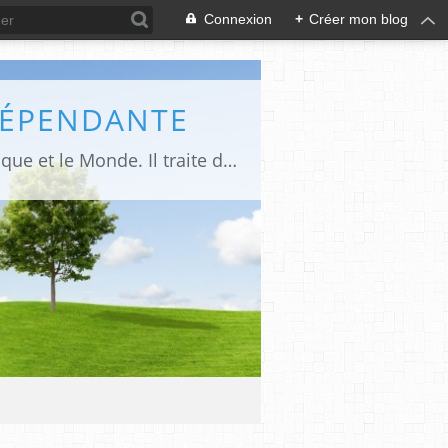
Connexion
+
Créer mon blog
DÉPENDANTE
Makaila.fr est un site d’informations indépendant et d’actualités sur le Tchad, l’Afrique et le Monde. Il traite des sujets variés entre autres: la politique, les droits humains, les libertés, le social, l’économique,la culture etc.