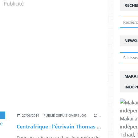
Publicité
RECHE
NEWSL
MAKAI
INDÉP
,
IDRISS DEBY
27/06/2014
PUBLIÉ DEPUIS OVERBLOG
…
Makaila.
indépen
Centrafrique : l'écrivain Thomas Dietrich accuse Deby et la France (revue de Sciences Po
Tchad, l
Dans un article paru dans le numéro de