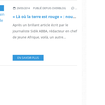
29/05/2014
PUBLIÉ DEPUIS OVERBLOG
…
« Là où la terre est rouge » : nouvelle consécration de l’écrivain Thomas DIETRICH dans Le Monde
Après un brillant article écrit par le
journaliste Sidik ABBA, rédacteur en chef
de Jeune Afrique, voilà, un autre...
EN SAVOIR PLUS