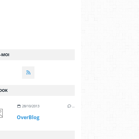
Z-MOI
OOK
28/10/2013
…
OverBlog