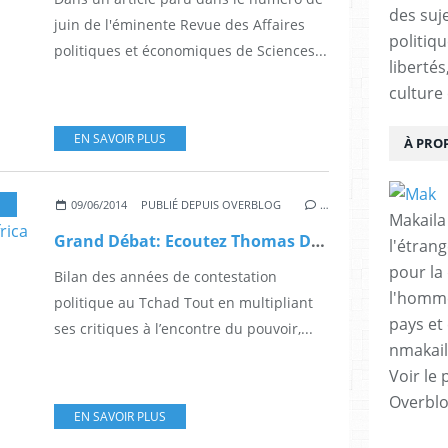
des suje
juin de l'éminente Revue des Affaires
politiqu
politiques et économiques de Sciences...
libertés
culture 
EN SAVOIR PLUS
À PRO
,
SALEH KEBZABO
09/06/2014
PUBLIÉ DEPUIS OVERBLOG
…
Makaila
Grand Débat: Ecoutez Thomas Dietrich et Saleh Kebzabo sur Africa N°1
l'étrang
pour la
Bilan des années de contestation
l'homme
politique au Tchad Tout en multipliant
pays et 
ses critiques à l’encontre du pouvoir,...
nmakai
Voir le 
Overbl
EN SAVOIR PLUS