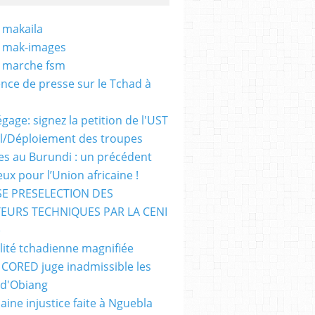
 makaila
- mak-images
- marche fsm
nce de presse sur le Tchad à
gage: signez la petition de l'UST
al/Déploiement des troupes
nes au Burundi : un précédent
ux pour l’Union africaine !
E PRESELECTION DES
EURS TECHNIQUES PAR LA CENI
)
lité tchadienne magnifiée
i CORED juge inadmissible les
 d'Obiang
aine injustice faite à Nguebla