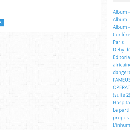
Album -
Album 
5
Album 
Confére
Paris
Deby dé
Editori
africai
dangere
FAMEUS
OPERAT
(suite 2
Hospita
Le part
propos
L’inhum