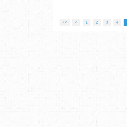
<<
<
1
2
3
4