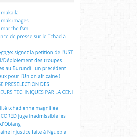
 makaila
- mak-images
- marche fsm
nce de presse sur le Tchad à
gage: signez la petition de l'UST
al/Déploiement des troupes
nes au Burundi : un précédent
ux pour l’Union africaine !
E PRESELECTION DES
EURS TECHNIQUES PAR LA CENI
)
lité tchadienne magnifiée
i CORED juge inadmissible les
 d'Obiang
aine injustice faite à Nguebla