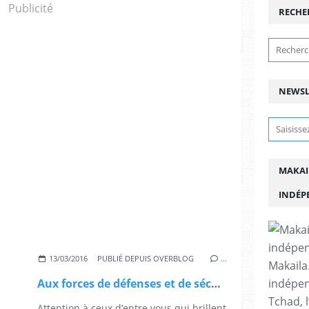
Publicité
RECHE
NEWSL
MAKAI
INDÉP
13/03/2016
PUBLIÉ DEPUIS OVERBLOG
…
Makaila.
indépen
Aux forces de défenses et de sécurité du Tchad
Tchad, l
Attention à ceux d’entre vous qui brillent