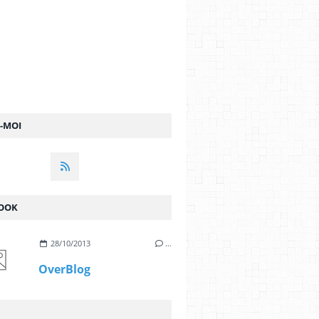
Z-MOI
OOK
28/10/2013
…
OverBlog