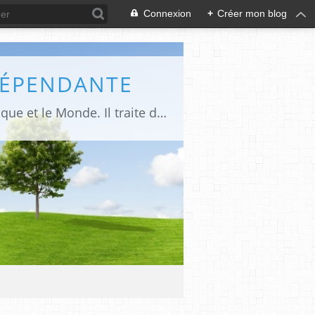
Connexion
+
Créer mon blog
DÉPENDANTE
Makaila.fr est un site d’informations indépendant et d’actualités sur le Tchad, l’Afrique et le Monde. Il traite des sujets variés entre autres: la politique, les droits humains, les libertés, le social, l’économique,la culture etc.