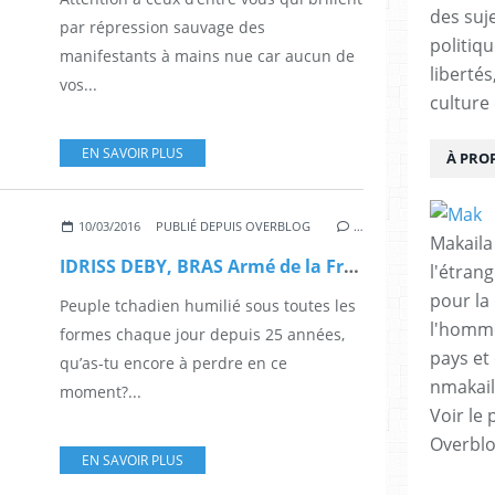
des suje
par répression sauvage des
politiqu
manifestants à mains nue car aucun de
libertés
vos...
culture 
EN SAVOIR PLUS
À PRO
10/03/2016
PUBLIÉ DEPUIS OVERBLOG
…
Makaila
IDRISS DEBY, BRAS Armé de la France dans La Répression DU PEUPLE TCHADIEN ?
l'étrang
pour la
Peuple tchadien humilié sous toutes les
l'homme
formes chaque jour depuis 25 années,
pays et 
qu’as-tu encore à perdre en ce
nmakai
moment?...
Voir le 
Overbl
EN SAVOIR PLUS