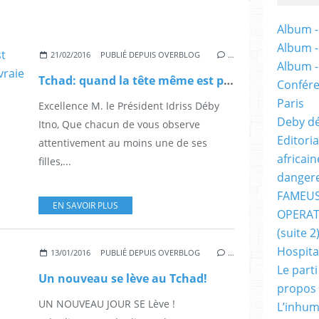
Album -
Album 
21/02/2016
PUBLIÉ DEPUIS OVERBLOG
…
Album 
Tchad: quand la tête même est pourrie, le reste n’est que de la vraie et pure merde
Confére
Paris
Excellence M. le Président Idriss Déby
Deby dé
Itno, Que chacun de vous observe
Editori
attentivement au moins une de ses
africai
filles,...
dangere
FAMEUS
EN SAVOIR PLUS
OPERAT
(suite 2
Hospita
13/01/2016
PUBLIÉ DEPUIS OVERBLOG
…
Le part
Un nouveau se lève au Tchad!
propos
UN NOUVEAU JOUR SE Lève !
L’inhum