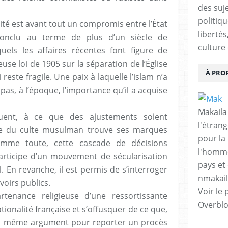
des suje
politiqu
ïcité est avant tout un compromis entre l’État
libertés
 conclu au terme de plus d’un siècle de
culture 
els les affaires récentes font figure de
euse loi de 1905 sur la séparation de l’Église
À PRO
i reste fragile. Une paix à laquelle l’islam n’a
t pas, à l’époque, l’importance qu’il a acquise
Makaila
uent, à ce que des ajustements soient
l'étrang
ice du culte musulman trouve ses marques
pour la
Somme toute, cette cascade de décisions
l'homme
 participe d’un mouvement de sécularisation
pays et 
. En revanche, il est permis de s’interroger
nmakai
voirs publics.
Voir le 
rtenance religieuse d’une ressortissante
Overbl
tionalité française et s’offusquer de ce que,
du même argument pour reporter un procès