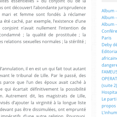
ités essentielles » du conjoint ou de la
yens ont découvert l’abondante jurisprudence
Album -
si, mari et femme sont fondés à réclamer
Album 
 a été caché, par exemple, l’existence d’une
Album 
 conjoint n’avait nullement ­l’intention de
Confére
condamné ; la qualité de prostituée ; la
Paris
es relations sexuelles normales ; la stérilité ;
Deby dé
Editori
africai
dangere
’annulation, il en est un qui fait tout autant
FAMEUS
ant le tribunal de Lille. Par le passé, des
OPERAT
és parce que l’un des époux avait caché à
(suite 2
e qui écartait définitivement la possibilité
Hospita
n. Autrement dit, les magistrats de Lille,
Le part
isés d’ajouter la virginité à la longue liste
propos
e devant pas être dissimulées, ont emprunté
L’inhum
impératifs d’une autre religion. Pourquoi,