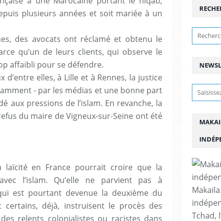
ançaise à une Marocaine portant le niqab,
RECHE
depuis plusieurs années et soit mariée à un
es, des avocats ont réclamé et obtenu le
arce qu’un de leurs clients, qui observe le
p affaibli pour se défendre.
NEWSL
d’entre elles, à Lille et à Rennes, la justice
uyamment - par les médias et une bonne part
édé aux pressions de l’islam. En revanche, la
 refus du maire de Vigneux-sur-Seine ont été
MAKAI
INDÉP
a laïcité en France pourrait croire que la
ec l’islam. Qu’elle ne parvient pas à
Makaila.
qui est pourtant devenue la deuxième du
indépen
certains, déjà, instruisent le procès des
Tchad, l
à des relents colonialistes ou racistes dans