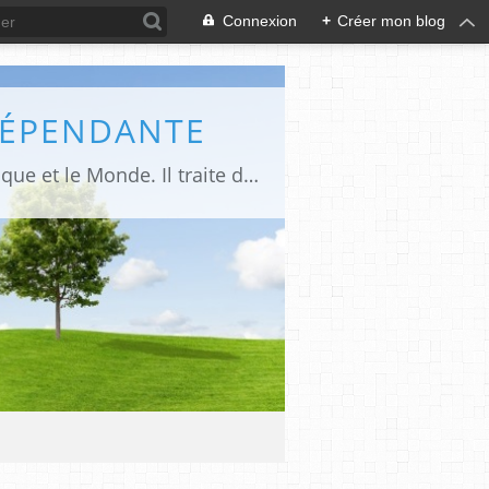
Connexion
+
Créer mon blog
DÉPENDANTE
Makaila.fr est un site d’informations indépendant et d’actualités sur le Tchad, l’Afrique et le Monde. Il traite des sujets variés entre autres: la politique, les droits humains, les libertés, le social, l’économique,la culture etc.