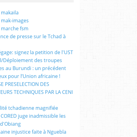
 makaila
- mak-images
- marche fsm
nce de presse sur le Tchad à
gage: signez la petition de l'UST
al/Déploiement des troupes
nes au Burundi : un précédent
ux pour l’Union africaine !
E PRESELECTION DES
EURS TECHNIQUES PAR LA CENI
)
lité tchadienne magnifiée
i CORED juge inadmissible les
 d'Obiang
aine injustice faite à Nguebla