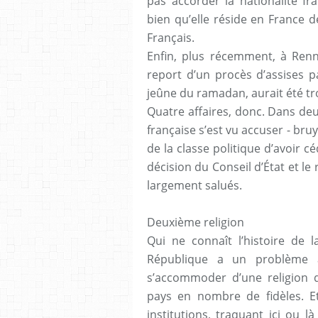
pas accorder la nationalité fr
bien qu’elle réside en France 
Français.
Enfin, plus récemment, à Renn
report d’un procès d’assises p
jeûne du ramadan, aurait été tro
Quatre affaires, donc. Dans deux 
française s’est vu accuser - br
de la classe politique d’avoir c
décision du Conseil d’État et le
largement salués.
Deuxième religion
Qui ne connaît l’histoire de l
République a un problème av
s’accommoder d’une religion 
pays en nombre de fidèles. Et 
institutions, traquant ici ou l