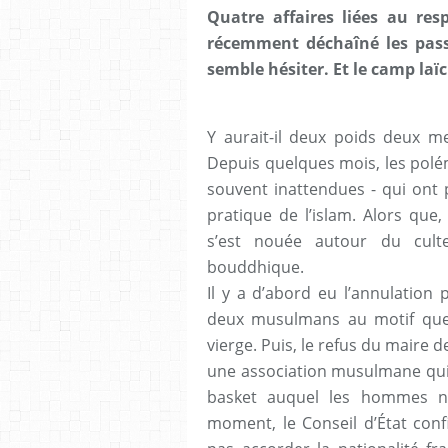
Quatre affaires liées au re
récemment déchaîné les passi
semble hésiter. Et le camp laï
Y aurait-il deux poids deux me
Depuis quelques mois, les polém
souvent inattendues - qui ont 
pratique de l’islam. Alors qu
s’est nouée autour du culte
bouddhique.
Il y a d’abord eu l’annulation 
deux musulmans au motif que l
vierge. Puis, le refus du maire
une association musulmane qui 
basket auquel les hommes n
moment, le Conseil d’État con