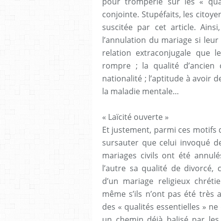
pour tromperie sur les « qual
conjointe. Stupéfaits, les cito
suscitée par cet article. Ain
l’annulation du mariage si leur
relation extraconjugale que le
rompre ; la qualité d’ancien 
nationalité ; l’aptitude à avoir d
la maladie mentale…
« Laïcité ouverte »
Et justement, parmi ces motifs d
sursauter que celui invoqué dev
mariages civils ont été annul
l’autre sa qualité de divorcé, c
d’un mariage religieux chrétie
même s’ils n’ont pas été très av
des « qualités essentielles » n
un chemin déjà balisé par les 