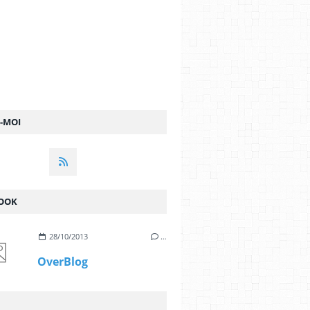
Z-MOI
OOK
28/10/2013
…
OverBlog