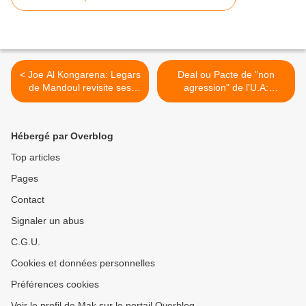
< Joe Al Kongarena: Legars
Deal ou Pacte de "non
de Mandoul revisite ses
agression" de l'U.A:
propos
pourquoi Deby l'a ratifié? >
Hébergé par Overblog
Top articles
Pages
Contact
Signaler un abus
C.G.U.
Cookies et données personnelles
Préférences cookies
Voir le profil de Mak sur le portail Overblog