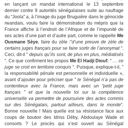
en lançant un mandat international le 13 septembre
dernier contre 9 autorités sénégalaises suite au naufrage
du “Joola” a, à l’image du juge Bruguière dans le génocide
rwandais, voulu faire la démonstration du mépris que la
France affiche à l’endroit de l’Afrique et de l’impunité de
ses actes d’une part et d’autre part, comme le rappelle
Me
Ousmane Sèye
, faire du zèle :”
d’une preuve de zèle de
certains juges français pour se faire sortir de l’anonymat
“.
Ceci, dit-il ”
depuis qu’ils sont, de plus en plus, médiatisés
“. Ce que confirment les propos
Me El Hadji Diouf:
“
… ce
juge se croit en territoire conquis
“. Puisque, explique-t-il, ”
la responsabilité pénale est personnelle et individuelle »,
avant d’ajouter pour préciser que ”
le Sénégal n’a pas de
contentieux avec la France, mais avec un “petit juge
français ” et que la nouvelle loi sur la compétence
universelle va permettre de poursuivre des actes commis
sur des Sénégalais, partout ailleurs, dans le monde
“.
Bonne nouvelle ! Mais quelle est sa résistance face aux
coups de boutoir des Idriss Déby, Abdoulaye Wade et
consorts ? Le procès qui s’est ouvert au Sénégal