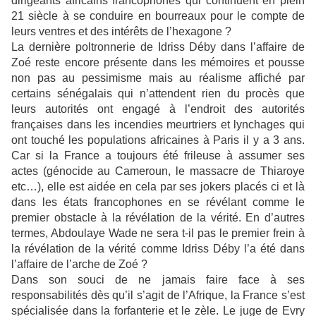
dirigeants africains francophones qui continuent en plein
21 siècle à se conduire en bourreaux pour le compte de
leurs ventres et des intérêts de l’hexagone ?
La dernière poltronnerie de Idriss Déby dans l’affaire de
Zoé reste encore présente dans les mémoires et pousse
non pas au pessimisme mais au réalisme affiché par
certains sénégalais qui n’attendent rien du procès que
leurs autorités ont engagé à l’endroit des autorités
françaises dans les incendies meurtriers et lynchages qui
ont touché les populations africaines à Paris il y a 3 ans.
Car si la France a toujours été frileuse à assumer ses
actes (génocide au Cameroun, le massacre de Thiaroye
etc…), elle est aidée en cela par ses jokers placés ci et là
dans les états francophones en se révélant comme le
premier obstacle à la révélation de la vérité. En d’autres
termes, Abdoulaye Wade ne sera t-il pas le premier frein à
la révélation de la vérité comme Idriss Déby l’a été dans
l’affaire de l’arche de Zoé ?
Dans son souci de ne jamais faire face à ses
responsabilités dès qu’il s’agit de l’Afrique, la France s’est
spécialisée dans la forfanterie et le zèle. Le juge de Evry