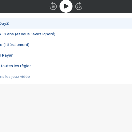
 DayZ
 a 13 ans (et vous l'avez ignoré)
e (littéralement)
im Rayan
 toutes les règles
s les jeux vidéo
us choquant de Rockstar ? - Le scandale BULLY
e plus moche de Steam
du RÊVE tourne au CAUCHEMAR
pendant 8 heures
it… à tort