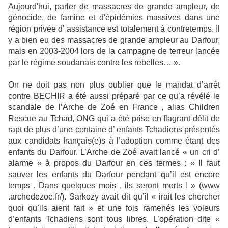
Aujourd'hui, parler de massacres de grande ampleur, de
génocide, de famine et d'épidémies massives dans une
région privée d' assistance est totalement à contretemps. Il
y a bien eu des massacres de grande ampleur au Darfour,
mais en 2003-2004 lors de la campagne de terreur lancée
par le régime soudanais contre les rebelles… ».
On ne doit pas non plus oublier que le mandat d’arrêt
contre BECHIR a été aussi préparé par ce qu’a révélé le
scandale de l’Arche de Zoé en France , alias Children
Rescue au Tchad, ONG qui a été prise en flagrant délit de
rapt de plus d’une centaine d’ enfants Tchadiens présentés
aux candidats français(e)s à l’adoption comme étant des
enfants du Darfour. L’Arche de Zoé avait lancé « un cri d’
alarme » à propos du Darfour en ces termes : « Il faut
sauver les enfants du Darfour pendant qu’il est encore
temps . Dans quelques mois , ils seront morts ! » (www
.archedezoe.fr/). Sarkozy avait dit qu’il « irait les chercher
quoi qu’ils aient fait » et une fois ramenés les voleurs
d’enfants Tchadiens sont tous libres. L’opération dite «