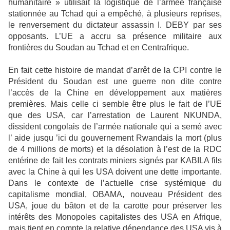
humanitaire » utilisait la logistique de l’armée française
stationnée au Tchad qui a empêché, à plusieurs reprises,
le renversement du dictateur assassin I. DEBY par ses
opposants. L’UE a accru sa présence militaire aux
frontières du Soudan au Tchad et en Centrafrique.
En fait cette histoire de mandat d’arrêt de la CPI contre le
Président du Soudan est une guerre non dite contre
l’accès de la Chine en développement aux matières
premières. Mais celle ci semble être plus le fait de l’UE
que des USA, car l’arrestation de Laurent NKUNDA,
dissident congolais de l’armée nationale qui a semé avec
l’ aide jusqu ’ici du gouvernement Rwandais la mort (plus
de 4 millions de morts) et la désolation à l’est de la RDC
entérine de fait les contrats miniers signés par KABILA fils
avec la Chine à qui les USA doivent une dette importante.
Dans le contexte de l’actuelle crise systémique du
capitalisme mondial, OBAMA, nouveau Président des
USA, joue du bâton et de la carotte pour préserver les
intérêts des Monopoles capitalistes des USA en Afrique,
mais tient en compte la relative dépendance des USA vis à