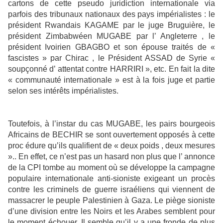
cartons de cette pseudo juridiction internationale via
parfois des tribunaux nationaux des pays impérialistes : le
président Rwandais KAGAME par le juge Bruguière, le
président Zimbabwéen MUGABE par l’ Angleterre , le
président Ivoirien GBAGBO et son épouse traités de «
fascistes » par Chirac , le Président ASSAD de Syrie «
soupçonné d’ attentat contre HARRIRI », etc. En fait la dite
« communauté internationale » est à la fois juge et partie
selon ses intérêts impérialistes.
Toutefois, à l’instar du cas MUGABE, les pairs bourgeois
Africains de BECHIR se sont ouvertement opposés à cette
proc édure qu’ils qualifient de « deux poids , deux mesures
».. En effet, ce n’est pas un hasard non plus que l’ annonce
de la CPI tombe au moment où se développe la campagne
populaire internationale anti-sioniste exigeant un procès
contre les criminels de guerre israéliens qui viennent de
massacrer le peuple Palestinien à Gaza. Le piège sioniste
d’une division entre les Noirs et les Arabes semblent pour
le moment échouer. Il semble qu’il y a une fronde de plus