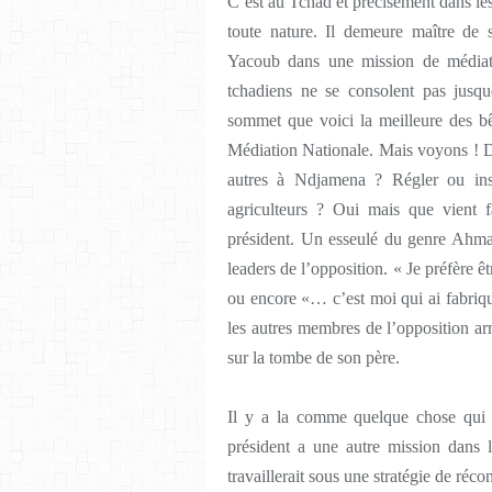
C’est au Tchad et précisément dans le
toute nature. Il demeure maître de 
Yacoub dans une mission de médiat
tchadiens ne se consolent pas jusqu
sommet que voici la meilleure des bê
Médiation Nationale. Mais voyons ! De
autres à Ndjamena ? Régler ou instr
agriculteurs ? Oui mais que vient
président. Un esseulé du genre Ahmat
leaders de l’opposition. « Je préfère
ou encore «… c’est moi qui ai fabriq
les autres membres de l’opposition 
sur la tombe de son père.
Il y a la comme quelque chose qui
président a une autre mission dans 
travaillerait sous une stratégie de réco