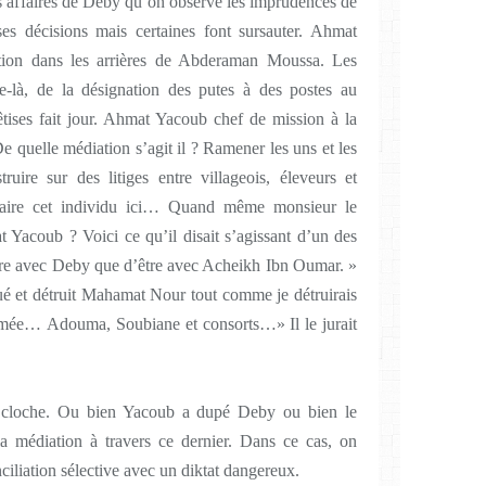
s affaires de Deby qu’on observe les imprudences de
ses décisions mais certaines font sursauter. Ahmat
ion dans les arrières de Abderaman Moussa. Les
e-là, de la désignation des putes à des postes au
tises fait jour. Ahmat Yacoub chef de mission à la
 quelle médiation s’agit il ? Ramener les uns et les
uire sur des litiges entre villageois, éleveurs et
 faire cet individu ici… Quand même monsieur le
 Yacoub ? Voici ce qu’il disait s’agissant d’un des
 être avec Deby que d’être avec Acheikh Ibn Oumar. »
ué et détruit Mahamat Nour tout comme je détruirais
armée… Adouma, Soubiane et consorts…» Il le jurait
 cloche. Ou bien Yacoub a dupé Deby ou bien le
la médiation à travers ce dernier. Dans ce cas, on
nciliation sélective avec un diktat dangereux.