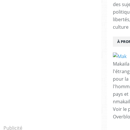
des suje
politiqu
libertés
culture 
À PRO
Makaila
l'étrang
pour la
l'homme
pays et 
nmakai
Voir le 
Overbl
Publicité