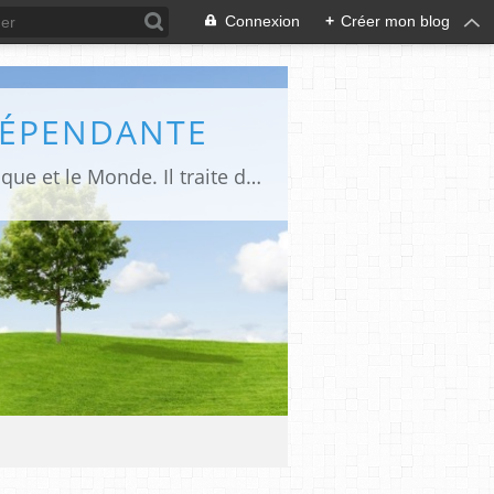
Connexion
+
Créer mon blog
DÉPENDANTE
Makaila.fr est un site d’informations indépendant et d’actualités sur le Tchad, l’Afrique et le Monde. Il traite des sujets variés entre autres: la politique, les droits humains, les libertés, le social, l’économique,la culture etc.