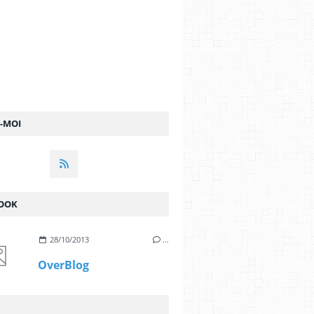
Z-MOI
OOK
28/10/2013
…
OverBlog