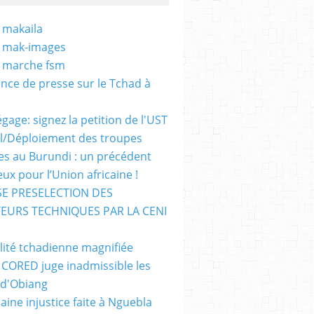
 makaila
- mak-images
- marche fsm
nce de presse sur le Tchad à
gage: signez la petition de l'UST
al/Déploiement des troupes
nes au Burundi : un précédent
ux pour l’Union africaine !
E PRESELECTION DES
EURS TECHNIQUES PAR LA CENI
)
lité tchadienne magnifiée
i CORED juge inadmissible les
 d'Obiang
aine injustice faite à Nguebla