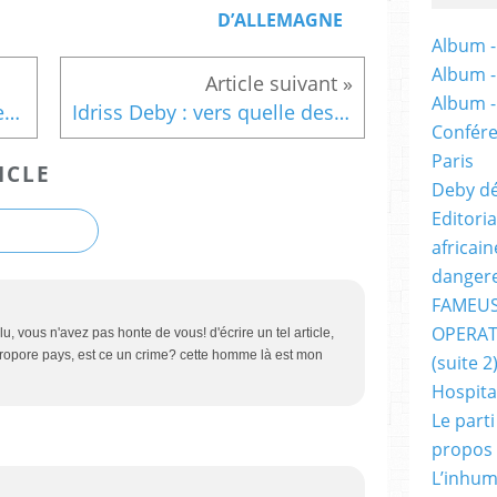
D’ALLEMAGNE
Album -
Album 
Album 
Tchad : le départ d’Idriss Deby, devenu une urgence internationale !
Idriss Deby : vers quelle destination pour des tests de santé ?
Confére
Paris
ICLE
Deby dé
Editori
africai
dangere
FAMEUS
OPERAT
éplu, vous n'avez pas honte de vous! d'écrire un tel article,
opore pays, est ce un crime? cette homme là est mon
(suite 2
Hospita
Le part
propos
L’inhum