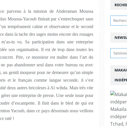
RECHE
de ce parvenu à la mission de Abderaman Moussa
 duo Moussa-Yacoub finirait par s’entrechoquer sans
d’un tempérament calme et observateur et le second
nce dans la tache des sages moins encore des rouages
NEWSL
e m’as-tu vu. Sa participation dans une entreprise
ée son organisation. Il est de trop dans toutes les
concret. Pire, ce monsieur est maître dans l’art du
. A ne pas abandonner seul dans votre bureau ou avec
MAKAI
mi, un gentil moqueur pour ne demeurer qu’un simple
INDÉP
ris et le français comme langue seconde, il s’est
itié deux autres bricoleurs à Al wihda. Mais très vite
 gérer une entreprise de presse. Une seule issue pour
udre d’escampette. Il finit dans le bled de qui est
Makaila.
ttention Yacoub, dans ce pays désormais nous veillons
indépen
ce raté !
Tchad, l