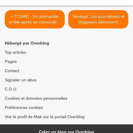
< TCHAD - Un journaliste
Sénégal: Les journalistes et
arrêté après sa convocation
blogueurs dénoncent
au palais de justice
l’expulsion de Makaila
Nguebla et s’inquiètent des
libertés au Sénégal >
Hébergé par Overblog
Top articles
Pages
Contact
Signaler un abus
C.G.U.
Cookies et données personnelles
Préférences cookies
Voir le profil de Mak sur le portail Overblog
Créer un blog sur Overblog