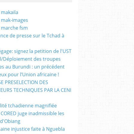
 makaila
- mak-images
- marche fsm
nce de presse sur le Tchad à
gage: signez la petition de l'UST
al/Déploiement des troupes
nes au Burundi : un précédent
ux pour l’Union africaine !
E PRESELECTION DES
EURS TECHNIQUES PAR LA CENI
)
lité tchadienne magnifiée
i CORED juge inadmissible les
 d'Obiang
aine injustice faite à Nguebla