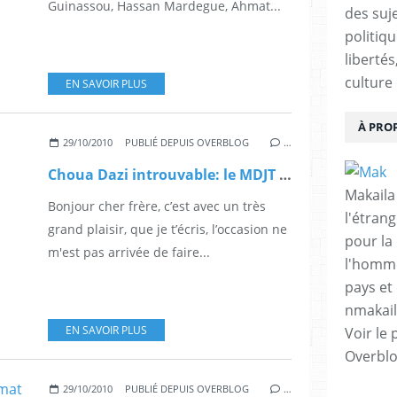
Guinassou, Hassan Mardegue, Ahmat...
des suje
politiqu
libertés
culture 
EN SAVOIR PLUS
À PRO
29/10/2010
PUBLIÉ DEPUIS OVERBLOG
…
Choua Dazi introuvable: le MDJT multiple les appels depuis Zoumri
Makaila
Bonjour cher frère, c’est avec un très
l'étrang
grand plaisir, que je t’écris, l’occasion ne
pour la
m'est pas arrivée de faire...
l'homme
pays et 
nmakai
EN SAVOIR PLUS
Voir le 
Overbl
29/10/2010
PUBLIÉ DEPUIS OVERBLOG
…