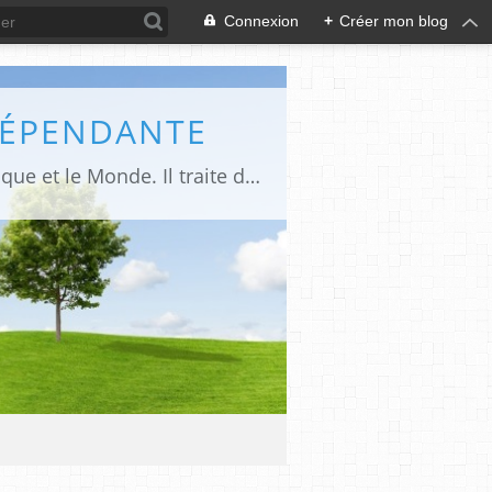
Connexion
+
Créer mon blog
DÉPENDANTE
Makaila.fr est un site d’informations indépendant et d’actualités sur le Tchad, l’Afrique et le Monde. Il traite des sujets variés entre autres: la politique, les droits humains, les libertés, le social, l’économique,la culture etc.