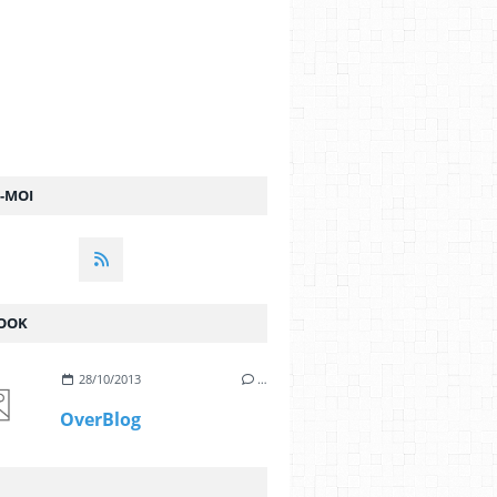
Z-MOI
OOK
28/10/2013
…
OverBlog