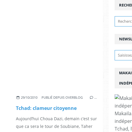
RECHE
NEWSL
MAKAI
INDÉP
29/10/2010
PUBLIÉ DEPUIS OVERBLOG
…
Tchad: clameur citoyenne
Makaila.
Aujourd’hui Choua Dazi, demain c’est sur
indépen
que ca sera le tour de Soubiane, Taher
Tchad, l