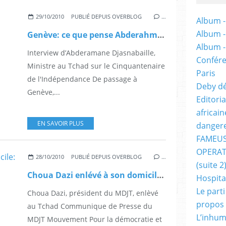
29/10/2010
PUBLIÉ DEPUIS OVERBLOG
…
Album -
Album 
Genève: ce que pense Abderahman Djasnaibaille !
Album 
Interview d’Abderamane Djasnabaille,
Confére
Ministre au Tchad sur le Cinquantenaire
Paris
de l'Indépendance De passage à
Deby dé
Genève,...
Editori
africai
EN SAVOIR PLUS
dangere
FAMEUS
OPERAT
28/10/2010
PUBLIÉ DEPUIS OVERBLOG
…
(suite 2
Choua Dazi enlévé à son domicile: le Mdjt confirme
Hospita
Le part
Choua Dazi, président du MDJT, enlèvé
propos
au Tchad Communique de Presse du
L’inhum
MDJT Mouvement Pour la démocratie et