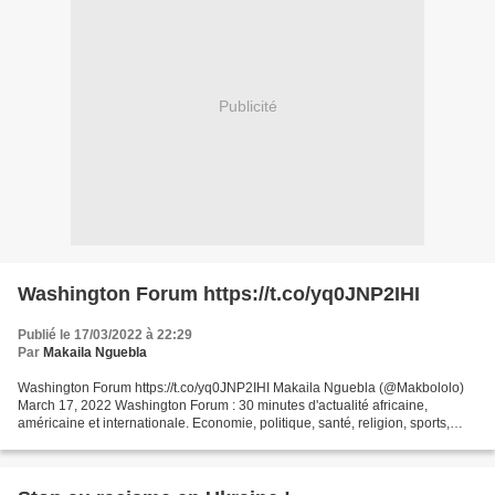
Publicité
Washington Forum https://t.co/yq0JNP2IHI
Publié le 17/03/2022 à 22:29
Par
Makaila Nguebla
Washington Forum https://t.co/yq0JNP2IHI Makaila Nguebla (@Makbololo)
March 17, 2022 Washington Forum : 30 minutes d'actualité africaine,
américaine et internationale. Economie, politique, santé, religion, sports,
science, multimédias: nos experts répondent...