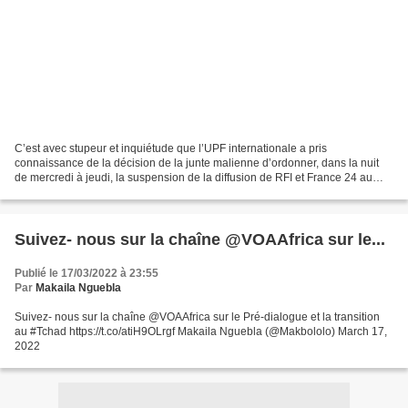
C’est avec stupeur et inquiétude que l’UPF internationale a pris
connaissance de la décision de la junte malienne d’ordonner, dans la nuit
de mercredi à jeudi, la suspension de la diffusion de RFI et France 24 au
Mali. Dans un communiqué transmis à l’AFP...
Suivez- nous sur la chaîne @VOAAfrica sur le...
Publié le 17/03/2022 à 23:55
Par
Makaila Nguebla
Suivez- nous sur la chaîne @VOAAfrica sur le Pré-dialogue et la transition
au #Tchad https://t.co/atiH9OLrgf Makaila Nguebla (@Makbololo) March 17,
2022