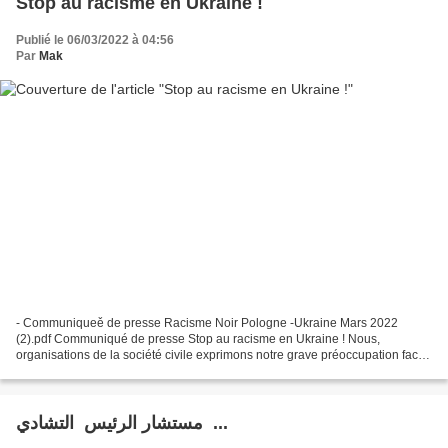
Stop au racisme en Ukraine !
Publié le 06/03/2022 à 04:56
Par
Mak
- Communiqueě de presse Racisme Noir Pologne -Ukraine Mars 2022
(2).pdf Communiqué de presse Stop au racisme en Ukraine ! Nous,
organisations de la société civile exprimons notre grave préoccupation face
aux actes de traitement discriminatoire et inhumains...
مستشار الرئيس التشادي ...