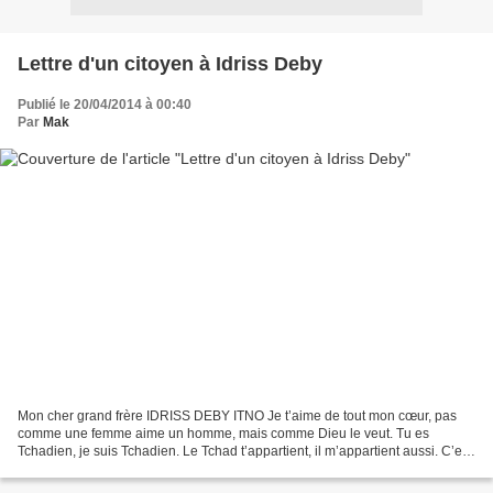
Lettre d'un citoyen à Idriss Deby
Publié le 20/04/2014 à 00:40
Par
Mak
Mon cher grand frère IDRISS DEBY ITNO Je t’aime de tout mon cœur, pas
comme une femme aime un homme, mais comme Dieu le veut. Tu es
Tchadien, je suis Tchadien. Le Tchad t’appartient, il m’appartient aussi. C’est
notre pays. Mon grand je sais que tu le...