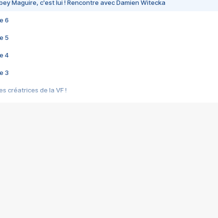
bey Maguire, c'est lui ! Rencontre avec Damien Witecka
e 6
e 5
e 4
e 3
s créatrices de la VF !
e 2
e 1
e Mektoub My Love arrive enfin ! Rencontre avec Shaïn Boumedine et Sal
i : après Toni en famille
elle réalise le bouleversant Dites lui que je l'aime
ais ! Rencontre autour de Vie privée de Rebecca Zlotowski
 de Marguerite, Grave... Rencontre avec Ella Rumpf