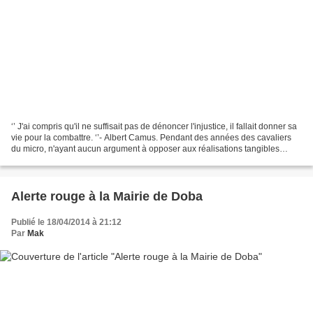
‘’ J'ai compris qu'il ne suffisait pas de dénoncer l'injustice, il fallait donner sa
vie pour la combattre. ‘’- Albert Camus. Pendant des années des cavaliers
du micro, n'ayant aucun argument à opposer aux réalisations tangibles
accomplies par l’ancien...
Alerte rouge à la Mairie de Doba
Publié le 18/04/2014 à 21:12
Par
Mak