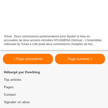
Tchad : Deux commissions parlementaires pour étudier la mise en
accusation de deux anciens ministres N'DJAMENA (Xinhua) - L'Assemblée
nationale du Tchad a créé jeudi deux commissions chargées ad hoc
d'étudier la demande de mise en accusation de Me Jean-Bernard...
< Page précédente
Page suivante >
Hébergé par Overblog
Top articles
Pages
Contact
Signaler un abus