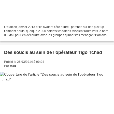
C'était en janvier 2013 et ils avaient fière allure : perchés sur des pick-up
flambant neufs, quelque 2 000 soldats tchadiens faisaient route vers le nord
du Mali pour en découdre avec les groupes djihadistes menaçant Bamako.
Un an plus tard, ces images...
Des soucis au sein de l'opérateur Tigo Tchad
Publié le 25/03/2014 à 00:04
Par
Mak