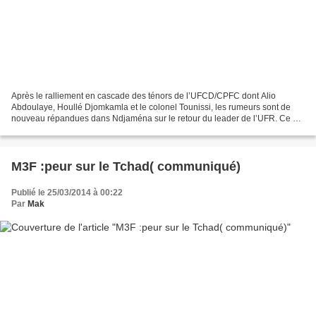
Après le ralliement en cascade des ténors de l’UFCD/CPFC dont Alio
Abdoulaye, Houllé Djomkamla et le colonel Tounissi, les rumeurs sont de
nouveau répandues dans Ndjaména sur le retour du leader de l’UFR. Ce qui
est tout à légitime à prendre avec des...
M3F :peur sur le Tchad( communiqué)
Publié le 25/03/2014 à 00:22
Par
Mak