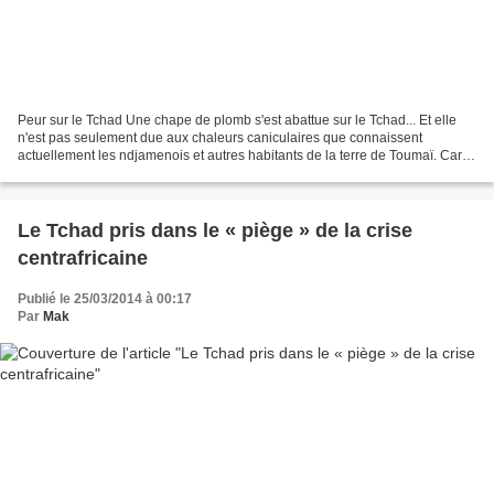
Peur sur le Tchad Une chape de plomb s'est abattue sur le Tchad... Et elle
n'est pas seulement due aux chaleurs caniculaires que connaissent
actuellement les ndjamenois et autres habitants de la terre de Toumaï. Car
nul n'ignore que la liberté d'expression...
Le Tchad pris dans le « piège » de la crise
centrafricaine
Publié le 25/03/2014 à 00:17
Par
Mak