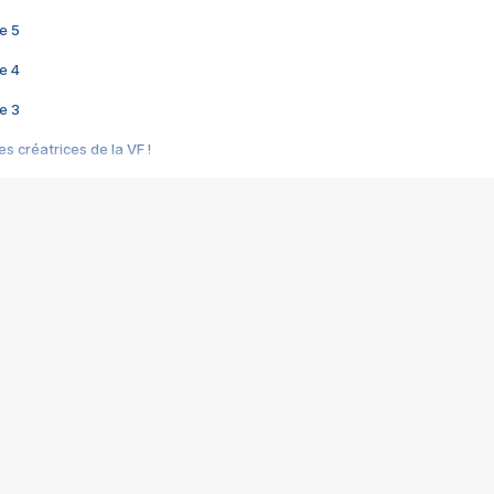
e 5
e 4
e 3
s créatrices de la VF !
e 2
e 1
e Mektoub My Love arrive enfin ! Rencontre avec Shaïn Boumedine et Sal
i : après Toni en famille
elle réalise le bouleversant Dites lui que je l'aime
ais ! Rencontre autour de Vie privée de Rebecca Zlotowski
 de Marguerite, Grave... Rencontre avec Ella Rumpf
 Les Rêveurs, un film intime sur la santé mentale