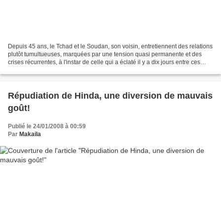
Depuis 45 ans, le Tchad et le Soudan, son voisin, entretiennent des relations
plutôt tumultueuses, marquées par une tension quasi permanente et des
crises récurrentes, à l'instar de celle qui a éclaté il y a dix jours entre ces
deux pays pourtant liés...
Répudiation de Hinda, une diversion de mauvais
goût!
Publié le 24/01/2008 à 00:59
Par
Makaila