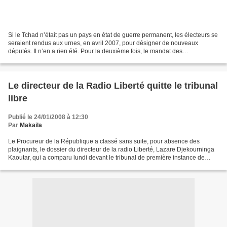
Si le Tchad n’était pas un pays en état de guerre permanent, les électeurs se
seraient rendus aux urnes, en avril 2007, pour désigner de nouveaux
députés. Il n’en a rien été. Pour la deuxième fois, le mandat des
parlementaires a été prolongé. Depuis l’indépendance,...
Le directeur de la Radio Liberté quitte le tribunal
libre
Publié le 24/01/2008 à 12:30
Par
Makaila
Le Procureur de la République a classé sans suite, pour absence des
plaignants, le dossier du directeur de la radio Liberté, Lazare Djekourninga
Kaoutar, qui a comparu lundi devant le tribunal de première instance de
N'Djamena, a constaté APA. Le bureau...