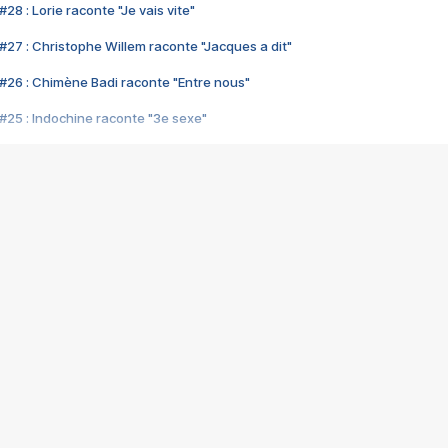
28 : Lorie raconte "Je vais vite"
#27 : Christophe Willem raconte "Jacques a dit"
#26 : Chimène Badi raconte "Entre nous"
#25 : Indochine raconte "3e sexe"
#24 : Zaho raconte "C'est chelou"
#23 : Patrick Bruel raconte "Au café des délices"
#22 : Kyo raconte "Le chemin"
#21 : Nolwenn Leroy raconte "Cassé"
#20 : Patrick Hernandez raconte "Born to be alive"
#19 : Lorie raconte "Près de moi"
#18 : Michael Jones raconte "A nos actes manqués" (avec Jean-Jacque
#17 : Khaled raconte "Aïcha"
#16 : Corneille raconte "Parce qu'on vient de loin"