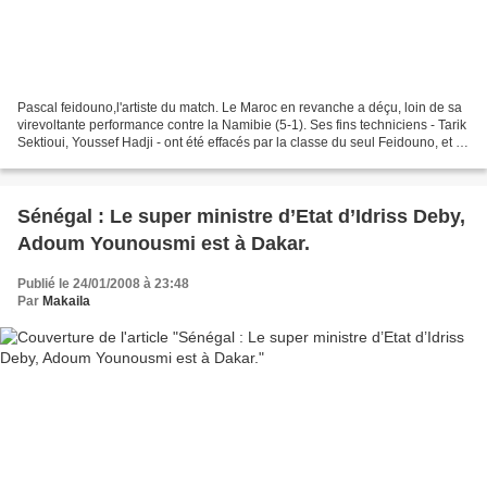
Pascal feidouno,l'artiste du match. Le Maroc en revanche a déçu, loin de sa
virevoltante performance contre la Namibie (5-1). Ses fins techniciens - Tarik
Sektioui, Youssef Hadji - ont été effacés par la classe du seul Feidouno, et la
CAN pourrait bien...
Sénégal : Le super ministre d’Etat d’Idriss Deby,
Adoum Younousmi est à Dakar.
Publié le 24/01/2008 à 23:48
Par
Makaila