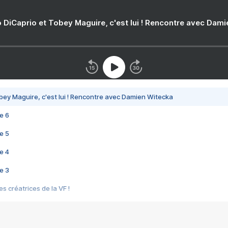
 DiCaprio et Tobey Maguire, c'est lui ! Rencontre avec Dam
bey Maguire, c'est lui ! Rencontre avec Damien Witecka
e 6
e 5
e 4
e 3
s créatrices de la VF !
e 2
e 1