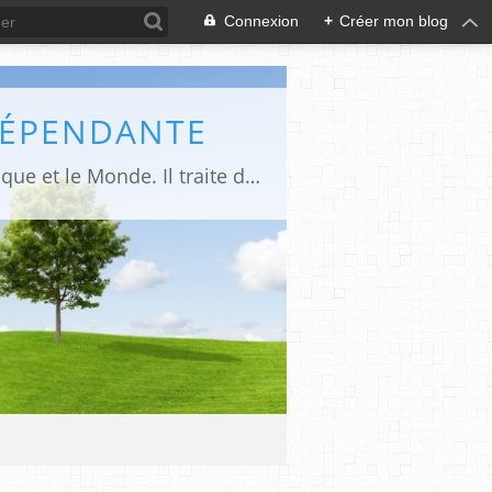
Connexion
+
Créer mon blog
DÉPENDANTE
Makaila.fr est un site d’informations indépendant et d’actualités sur le Tchad, l’Afrique et le Monde. Il traite des sujets variés entre autres: la politique, les droits humains, les libertés, le social, l’économique,la culture etc.