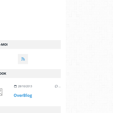
Z-MOI
OOK
28/10/2013
…
OverBlog