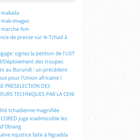
 makaila
- mak-images
- marche fsm
nce de presse sur le Tchad à
gage: signez la petition de l'UST
al/Déploiement des troupes
nes au Burundi : un précédent
ux pour l’Union africaine !
E PRESELECTION DES
EURS TECHNIQUES PAR LA CENI
)
lité tchadienne magnifiée
i CORED juge inadmissible les
 d'Obiang
aine injustice faite à Nguebla