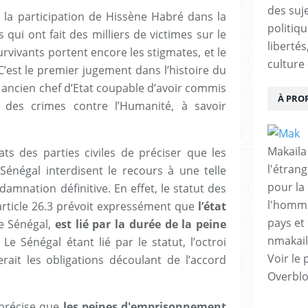
des suje
 la participation de Hissène Habré dans la
politiqu
qui ont fait des milliers de victimes sur le
libertés
survivants portent encore les stigmates, et le
culture 
C’est le premier jugement dans l’histoire du
n ancien chef d’Etat coupable d’avoir commis
À PRO
 des crimes contre l’Humanité, à savoir
Makaila
ats des parties civiles de préciser que les
l'étrang
 Sénégal interdisent le recours à une telle
pour la
mnation définitive. En effet, le statut des
l'homme
L’article 26.3 prévoit expressément que
l’état
pays et 
 le Sénégal,
est lié par la durée de la peine
nmakai
. Le Sénégal étant lié par le statut, l’octroi
Voir le 
erait les obligations découlant de l’accord
Overbl
t précise que
les peines d'emprisonnement