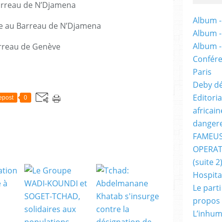
arreau de N’Djamena
Album -
te au Barreau de N’Djamena
Album 
Album 
rreau de Genève
Confére
Paris
Deby dé
Editori
epost
0
africai
dangere
FAMEUS
OPERAT
(suite 2
Hospita
Le part
propos
L’inhum