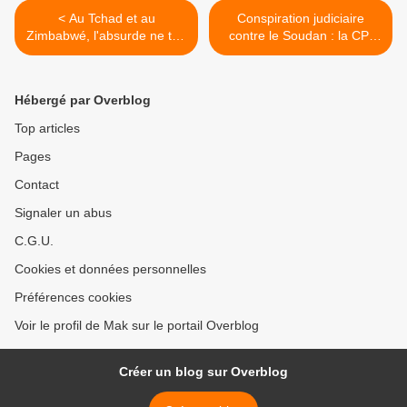
< Au Tchad et au
Conspiration judiciaire
Zimbabwé, l'absurde ne tue
contre le Soudan : la CPI
pas! Par Djimé Adoum
manipulée. >
Hébergé par Overblog
Top articles
Pages
Contact
Signaler un abus
C.G.U.
Cookies et données personnelles
Préférences cookies
Voir le profil de Mak sur le portail Overblog
Créer un blog sur Overblog