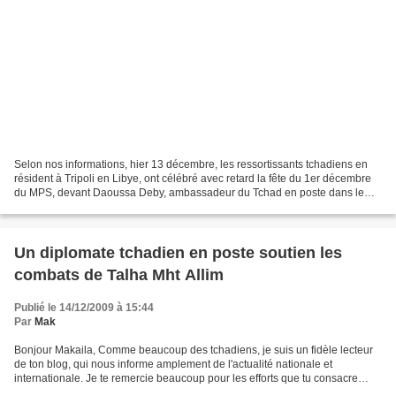
Selon nos informations, hier 13 décembre, les ressortissants tchadiens en
résident à Tripoli en Libye, ont célébré avec retard la fête du 1er décembre
du MPS, devant Daoussa Deby, ambassadeur du Tchad en poste dans le
pays du guide. Cependant, nos sources,...
Un diplomate tchadien en poste soutien les
combats de Talha Mht Allim
Publié le 14/12/2009 à 15:44
Par
Mak
Bonjour Makaila, Comme beaucoup des tchadiens, je suis un fidèle lecteur
de ton blog, qui nous informe amplement de l'actualité nationale et
internationale. Je te remercie beaucoup pour les efforts que tu consacre
pour ton pays. Je saisis cette occasion...