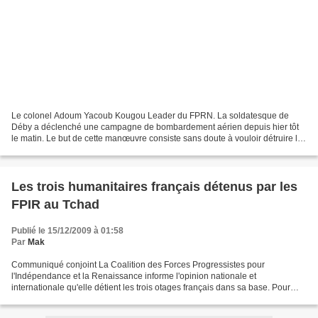
Le colonel Adoum Yacoub Kougou Leader du FPRN. La soldatesque de
Déby a déclenché une campagne de bombardement aérien depuis hier tôt
le matin. Le but de cette manœuvre consiste sans doute à vouloir détruire les
forces du FPRN, seule entité de la résistance...
Les trois humanitaires français détenus par les
FPIR au Tchad
Publié le 15/12/2009 à 01:58
Par
Mak
Communiqué conjoint La Coalition des Forces Progressistes pour
l'Indépendance et la Renaissance informe l'opinion nationale et
internationale qu'elle détient les trois otages français dans sa base. Pour
leur libération, la Coordination Politique des FPIR...