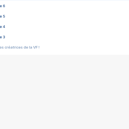
e 6
e 5
e 4
e 3
s créatrices de la VF !
e 2
e 1
e Mektoub My Love arrive enfin ! Rencontre avec Shaïn Boumedine et Sal
i : après Toni en famille
elle réalise le bouleversant Dites lui que je l'aime
ais ! Rencontre autour de Vie privée de Rebecca Zlotowski
 de Marguerite, Grave... Rencontre avec Ella Rumpf