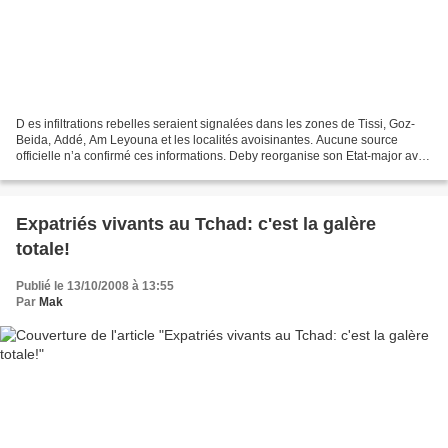
D es infiltrations rebelles seraient signalées dans les zones de Tissi, Goz-
Beida, Addé, Am Leyouna et les localités avoisinantes. Aucune source
officielle n’a confirmé ces informations. Deby reorganise son Etat-major avec
une equipe de choc: Abderahim...
Expatriés vivants au Tchad: c'est la galère
totale!
Publié le 13/10/2008 à 13:55
Par
Mak