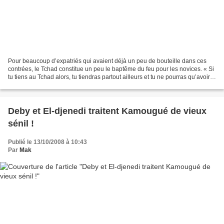
Pour beaucoup d’expatriés qui avaient déjà un peu de bouteille dans ces
contrées, le Tchad constitue un peu le baptême du feu pour les novices. « Si
tu tiens au Tchad alors, tu tiendras partout ailleurs et tu ne pourras qu’avoir
que des bonnes surprises...
Deby et El-djenedi traitent Kamougué de vieux
sénil !
Publié le 13/10/2008 à 10:43
Par
Mak