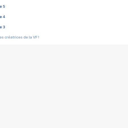
e 5
e 4
e 3
s créatrices de la VF !
e 2
e 1
e Mektoub My Love arrive enfin ! Rencontre avec Shaïn Boumedine et Sal
i : après Toni en famille
elle réalise le bouleversant Dites lui que je l'aime
ais ! Rencontre autour de Vie privée de Rebecca Zlotowski
 de Marguerite, Grave... Rencontre avec Ella Rumpf
 Les Rêveurs, un film intime sur la santé mentale