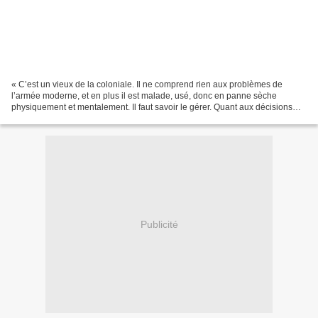
« C’est un vieux de la coloniale. Il ne comprend rien aux problèmes de
l’armée moderne, et en plus il est malade, usé, donc en panne sèche
physiquement et mentalement. Il faut savoir le gérer. Quant aux décisions
que tu avais prises, ne touche à rien,...
Publicité