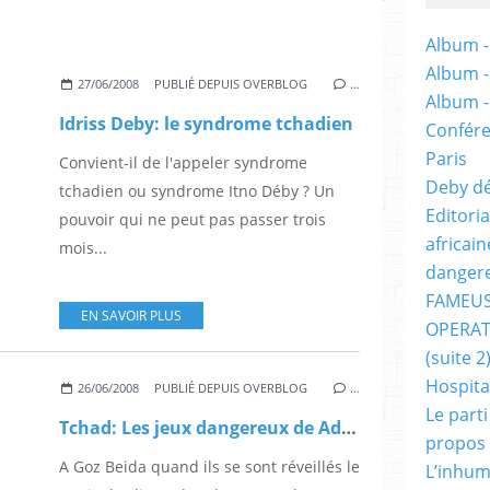
Album -
Album 
27/06/2008
PUBLIÉ DEPUIS OVERBLOG
…
Album 
Idriss Deby: le syndrome tchadien
Confére
Paris
Convient-il de l'appeler syndrome
Deby dé
tchadien ou syndrome Itno Déby ? Un
Editori
pouvoir qui ne peut pas passer trois
africai
mois...
dangere
FAMEUS
EN SAVOIR PLUS
OPERAT
(suite 2
Hospita
26/06/2008
PUBLIÉ DEPUIS OVERBLOG
…
Le part
Tchad: Les jeux dangereux de Adouma, About et consorts…
propos
A Goz Beida quand ils se sont réveillés le
L’inhum