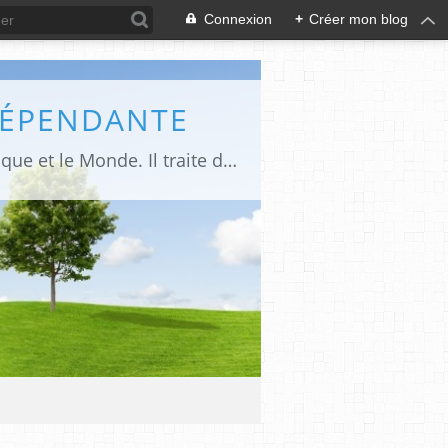
Connexion
+
Créer mon blog
DÉPENDANTE
Makaila.fr est un site d’informations indépendant et d’actualités sur le Tchad, l’Afrique et le Monde. Il traite des sujets variés entre autres: la politique, les droits humains, les libertés, le social, l’économique,la culture etc.