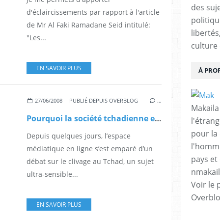
des suje
d'éclaircissements par rapport à l'article
politiqu
de Mr Al Faki Ramadane Seid intitulé:
libertés
"Les...
culture 
EN SAVOIR PLUS
À PRO
27/06/2008
PUBLIÉ DEPUIS OVERBLOG
…
Makaila
Pourquoi la société tchadienne est-elle si clivée de nos jours ?
l'étrang
pour la
Depuis quelques jours, l’espace
l'homme
médiatique en ligne s’est emparé d’un
pays et 
débat sur le clivage au Tchad, un sujet
nmakai
ultra-sensible...
Voir le 
Overbl
EN SAVOIR PLUS