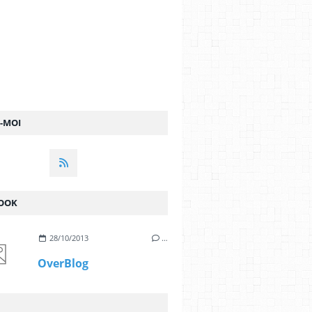
Z-MOI
OOK
28/10/2013
…
OverBlog