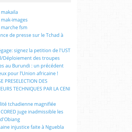
 makaila
- mak-images
- marche fsm
nce de presse sur le Tchad à
gage: signez la petition de l'UST
al/Déploiement des troupes
nes au Burundi : un précédent
ux pour l’Union africaine !
E PRESELECTION DES
EURS TECHNIQUES PAR LA CENI
)
lité tchadienne magnifiée
i CORED juge inadmissible les
 d'Obiang
aine injustice faite à Nguebla