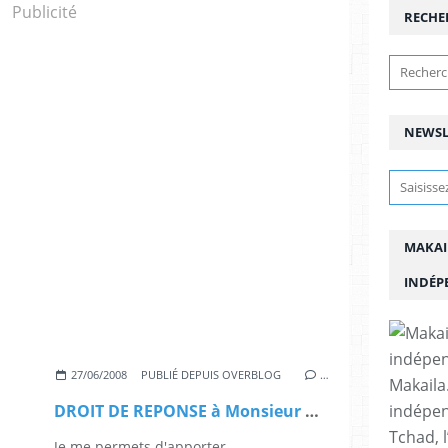
Publicité
RECHE
NEWSL
MAKAI
INDÉP
27/06/2008
PUBLIÉ DEPUIS OVERBLOG
…
Makaila.
indépen
DROIT DE REPONSE à Monsieur Al Faki Ramadane Seid
Tchad, l
Je me permets d'apporter