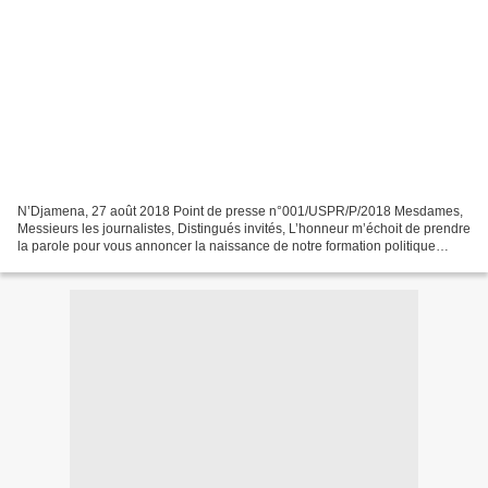
N’Djamena, 27 août 2018 Point de presse n°001/USPR/P/2018 Mesdames,
Messieurs les journalistes, Distingués invités, L’honneur m’échoit de prendre
la parole pour vous annoncer la naissance de notre formation politique
dénommée ‘’Union sacrée pour la République,...