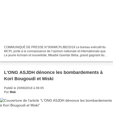
COMMUNIQUÉ DE PRESSE N°008/MCPL/BE/2018 Le bureau exécutif du
MCPL porte à la connaissance de l’opinion nationale et internationale que
Le jeune écrivain et nouvelliste, Mbaibé Guentar Béba, grand gagnant du
prix littéraire « Les enfants de Toumaï » 2016...
L'ONG ASJDH dénonce les bombardements à
Kori Bougoudi et Miski
Publié le 20/08/2018 à 08:05
Par
Mak