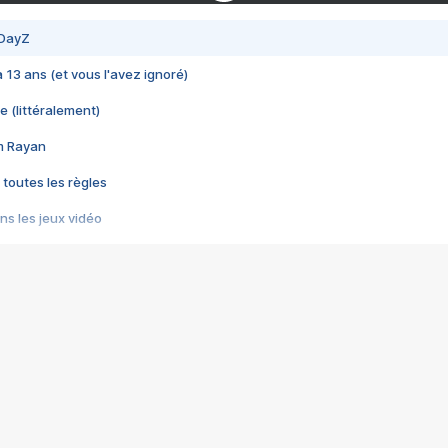
 DayZ
 a 13 ans (et vous l'avez ignoré)
e (littéralement)
im Rayan
 toutes les règles
s les jeux vidéo
us choquant de Rockstar ? - Le scandale BULLY
e plus moche de Steam
du RÊVE tourne au CAUCHEMAR
pendant 8 heures
it… à tort
umiliés par un jeu vidéo