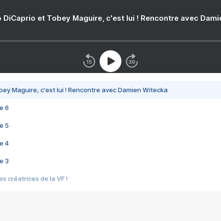
 DiCaprio et Tobey Maguire, c'est lui ! Rencontre avec Dam
bey Maguire, c'est lui ! Rencontre avec Damien Witecka
e 6
e 5
e 4
e 3
s créatrices de la VF !
e 2
e 1