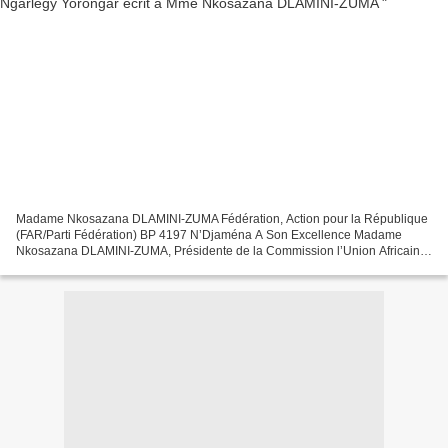
Madame Nkosazana DLAMINI-ZUMA Fédération, Action pour la République
(FAR/Parti Fédération) BP 4197 N’Djaména A Son Excellence Madame
Nkosazana DLAMINI-ZUMA, Présidente de la Commission l’Union Africaine
(UA), S/C de Son Excellence Monsieur l’Ambassadeur...