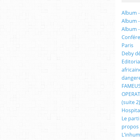
Album -
Album 
Album 
Confére
Paris
Deby dé
Editori
africai
dangere
FAMEUS
OPERAT
(suite 2
Hospita
Le part
propos
L’inhum