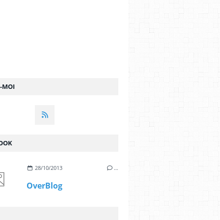
Z-MOI
OOK
28/10/2013
…
OverBlog