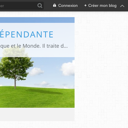
Connexion
+
Créer mon blog
DÉPENDANTE
Makaila.fr est un site d’informations indépendant et d’actualités sur le Tchad, l’Afrique et le Monde. Il traite des sujets variés entre autres: la politique, les droits humains, les libertés, le social, l’économique,la culture etc.