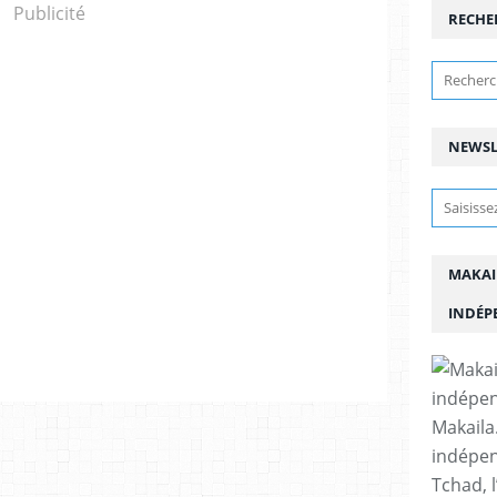
Publicité
RECHE
NEWSL
MAKAI
INDÉP
Makaila.
indépen
Tchad, l