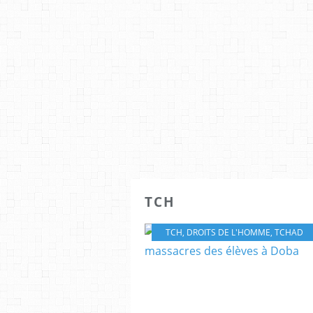
TCH
TCH
,
DROITS DE L'HOMME
,
TCHAD