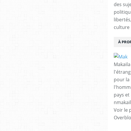
des suje
politiqu
libertés
culture 
À PRO
Makaila
l'étrang
pour la
l'homme
pays et 
nmakai
Voir le 
Overbl