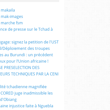
 makaila
- mak-images
- marche fsm
nce de presse sur le Tchad à
gage: signez la petition de l'UST
al/Déploiement des troupes
nes au Burundi : un précédent
ux pour l’Union africaine !
E PRESELECTION DES
EURS TECHNIQUES PAR LA CENI
)
lité tchadienne magnifiée
i CORED juge inadmissible les
 d'Obiang
aine injustice faite à Nguebla