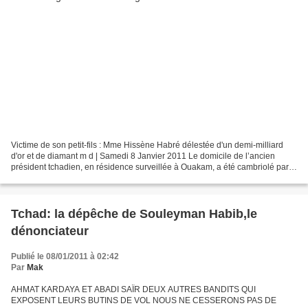
Victime de son petit-fils : Mme Hissène Habré délestée d'un demi-milliard
d'or et de diamant m d | Samedi 8 Janvier 2011 Le domicile de l’ancien
président tchadien, en résidence surveillée à Ouakam, a été cambriolé par
son petit-fils Hissène Bichara (16...
Tchad: la dépêche de Souleyman Habib,le
dénonciateur
Publié le 08/01/2011 à 02:42
Par
Mak
AHMAT KARDAYA ET ABADI SAÏR DEUX AUTRES BANDITS QUI
EXPOSENT LEURS BUTINS DE VOL NOUS NE CESSERONS PAS DE