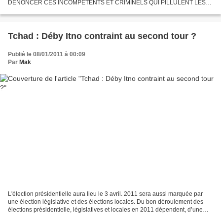
DENONCER CES INCOMPETENTS ET CRIMINELS QUI PILLULENT LES
NOBLES BUREAUX DE LA REPUBLIQUE. CONNAISSEZ VOUS CES DEUX
PERSONNAGES HORRIBLES ? 1/ AHAMAT...
Tchad : Déby Itno contraint au second tour ?
Publié le 08/01/2011 à 00:09
Par
Mak
L'élection présidentielle aura lieu le 3 avril. 2011 sera aussi marquée par
une élection législative et des élections locales. Du bon déroulement des
élections présidentielle, législatives et locales en 2011 dépendent, d’une
certaine manière, la normalisation...