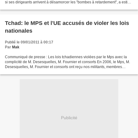
si ses dirigeants arrivent à désamorcer les "bombes à retardement", a estimé
l'ancien ministre tchadien...
Tchad: le MPS et l'UE accusés de violer les lois
nationales
Publié le 09/01/2011 à 00:17
Par
Mak
Communiqué de presse : Les lois tchadiennes violées par le Mps avec la
complicité de M. Desesquelles, M. Fournier et consorts En 2006, le Mps, M.
Desesquelles, M. Fournier et consorts ont reçu nos militants, membres
fondateurs et membres du Bureau Exécutif...
Publicité