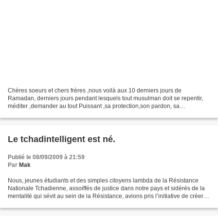
Chères soeurs et chers frères ,nous voilà aux 10 derniers jours de
Ramadan, derniers jours pendant lesquels tout musulman doit se repentir,
méditer ,demander au tout Puissant ,sa protection,son pardon, sa
miséricorde et la PAIX qui est si chère à tout...
Le tchadintelligent est né.
Publié le 08/09/2009 à 21:59
Par
Mak
Nous, jeunes étudiants et des simples citoyens lambda de la Résistance
Nationale Tchadienne, assoiffés de justice dans notre pays et sidérés de la
mentalité qui sévit au sein de la Résistance, avions pris l’initiative de créer
un blog appeler Tchadintelligent...