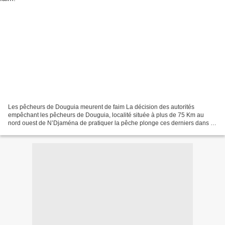
Les pêcheurs de Douguia meurent de faim La décision des autorités
empêchant les pêcheurs de Douguia, localité située à plus de 75 Km au
nord ouest de N’Djaména de pratiquer la pêche plonge ces derniers dans la
désolation totale. Ils n’arrivent plus à...