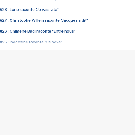
28 : Lorie raconte "Je vais vite"
#27 : Christophe Willem raconte "Jacques a dit"
#26 : Chimène Badi raconte "Entre nous"
#25 : Indochine raconte "3e sexe"
#24 : Zaho raconte "C'est chelou"
#23 : Patrick Bruel raconte "Au café des délices"
#22 : Kyo raconte "Le chemin"
#21 : Nolwenn Leroy raconte "Cassé"
#20 : Patrick Hernandez raconte "Born to be alive"
#19 : Lorie raconte "Près de moi"
#18 : Michael Jones raconte "A nos actes manqués" (avec Jean-Jacque
#17 : Khaled raconte "Aïcha"