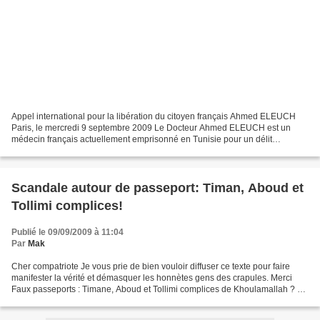
Appel international pour la libération du citoyen français Ahmed ELEUCH
Paris, le mercredi 9 septembre 2009 Le Docteur Ahmed ELEUCH est un
médecin français actuellement emprisonné en Tunisie pour un délit
d'opinions. Rentré pour des raisons familiales,...
Scandale autour de passeport: Timan, Aboud et
Tollimi complices!
Publié le 09/09/2009 à 11:04
Par
Mak
Cher compatriote Je vous prie de bien vouloir diffuser ce texte pour faire
manifester la vérité et démasquer les honnètes gens des crapules. Merci
Faux passeports : Timane, Aboud et Tollimi complices de Khoulamallah ? L’
affaire des ‘’ faux passeport...