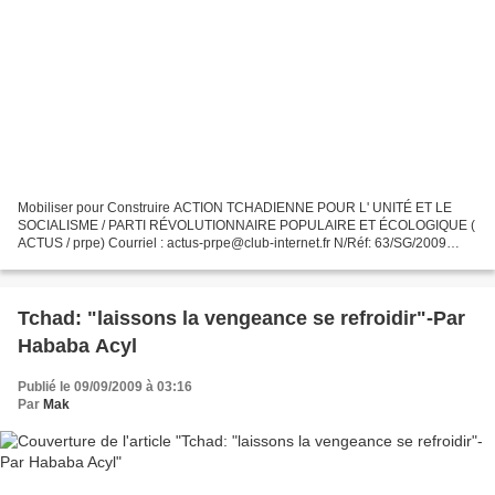
Mobiliser pour Construire ACTION TCHADIENNE POUR L' UNITÉ ET LE
SOCIALISME / PARTI RÉVOLUTIONNAIRE POPULAIRE ET ÉCOLOGIQUE (
ACTUS / prpe) Courriel : actus-prpe@club-internet.fr N/Réf: 63/SG/2009
Objet : Cp élection Gabon Dr Ley Ngardigal Djimadou,Secrétaire...
Tchad: "laissons la vengeance se refroidir"-Par
Hababa Acyl
Publié le 09/09/2009 à 03:16
Par
Mak