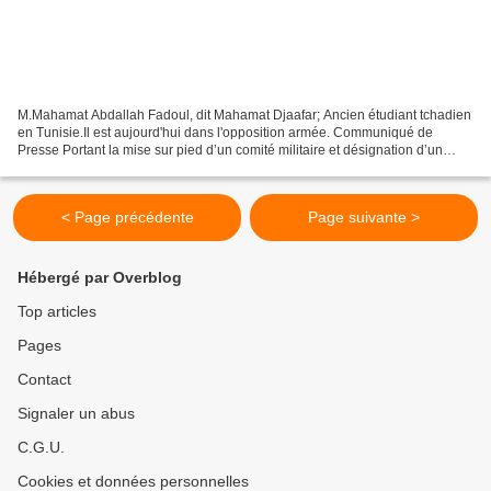
M.Mahamat Abdallah Fadoul, dit Mahamat Djaafar; Ancien étudiant tchadien
en Tunisie.Il est aujourd'hui dans l'opposition armée. Communiqué de
Presse Portant la mise sur pied d’un comité militaire et désignation d’un
coordinateur au sein du FSR. Suite...
< Page précédente
Page suivante >
Hébergé par Overblog
Top articles
Pages
Contact
Signaler un abus
C.G.U.
Cookies et données personnelles