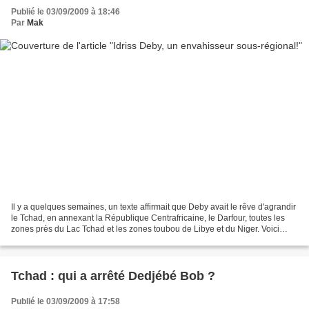
Publié le 03/09/2009 à 18:46
Par
Mak
Il y a quelques semaines, un texte affirmait que Deby avait le rêve d'agrandir
le Tchad, en annexant la République Centrafricaine, le Darfour, toutes les
zones près du Lac Tchad et les zones toubou de Libye et du Niger. Voici
l'image que ce "nouveau Tchad"...
Tchad : qui a arrêté Dedjébé Bob ?
Publié le 03/09/2009 à 17:58