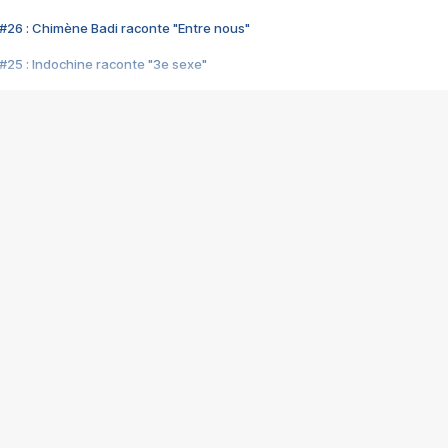
#26 : Chimène Badi raconte "Entre nous"
#25 : Indochine raconte "3e sexe"
#24 : Zaho raconte "C'est chelou"
#23 : Patrick Bruel raconte "Au café des délices"
#22 : Kyo raconte "Le chemin"
#21 : Nolwenn Leroy raconte "Cassé"
#20 : Patrick Hernandez raconte "Born to be alive"
#19 : Lorie raconte "Près de moi"
#18 : Michael Jones raconte "A nos actes manqués" (avec Jean-Jacque
#17 : Khaled raconte "Aïcha"
#16 : Corneille raconte "Parce qu'on vient de loin"
#15 : Indochine raconte "L'aventurier"