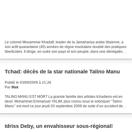
Le colonel Mouammar Khadafi, leader de la Jamahariya arabe libyenne, a
son actif quarantaine (40) années de régne insolutaire doublé des pratiques
liberticides. Il dirige, en outre son pays et son peuple, dans une dénégation
totale des droits les plus...
Tchad: décès de la star nationale Talino Manu
Publié le 03/09/2009 à 21:26
Par
Mak
TALINO MANU EST MORT La grande famille des artistes tchadiens est en
deuil. Mohammet Emmanuel YALIM, plus connu sous le sobriquet ‘’Talino
Manu’’ est mort ce jour jeudi 03 septembre 2009 de suite d’un accident de
circulation. Selon les informations reçues,...
Idriss Deby, un envahisseur sous-régional!