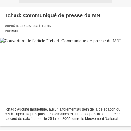
Tchad: Communiqué de presse du MN
Publié le 31/08/2009 à 18:06
Par
Mak
Tchad : Aucune inquiétude, aucun affolement au sein de la délégation du
MN à Tripoli. Depuis plusieurs semaines et surtout depuis la signature de
l’accord de paix à tripoli, le 25 juillet 2009, entre le Mouvement National
(MN) et le Gouvernement du Tchad,...