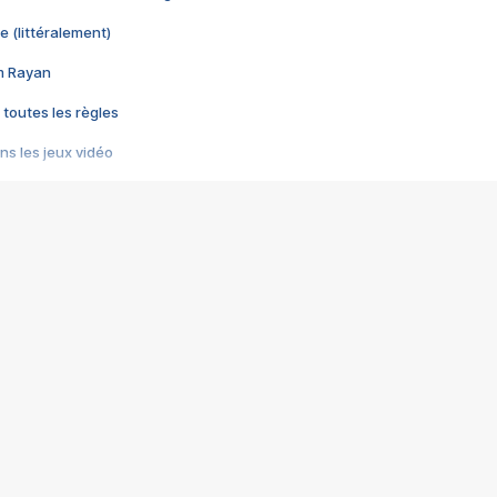
e (littéralement)
im Rayan
 toutes les règles
s les jeux vidéo
us choquant de Rockstar ? - Le scandale BULLY
e plus moche de Steam
du RÊVE tourne au CAUCHEMAR
pendant 8 heures
it… à tort
umiliés par un jeu vidéo
ire - Final Fantasy 8
ti un empire - Age of Empires