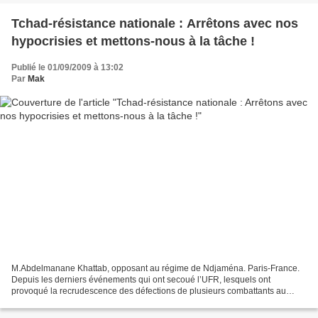
Tchad-résistance nationale : Arrêtons avec nos
hypocrisies et mettons-nous à la tâche !
Publié le 01/09/2009 à 13:02
Par
Mak
M.Abdelmanane Khattab, opposant au régime de Ndjaména. Paris-France.
Depuis les derniers événements qui ont secoué l’UFR, lesquels ont
provoqué la recrudescence des défections de plusieurs combattants au
profit du régime décadent de Deby, il nous semble...