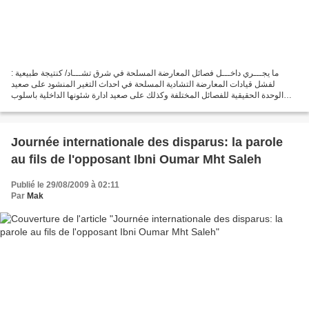
: ما يجـــري داخـــل فصائل المعارضة المسلحة في شرق تشـــاد/ كنتيجة طبيعية
لفشل قيادات المعارضة التشادية المسلحة في احداث التغير المنشود على صعيد
الوحدة الحقيقية للفصائل المختلفة وكذلك على صعيد ادارة شئونها الداخلية باسلوب
نزيه، ديمقراطي وشفاف، فاننا نلاحظ...
Journée internationale des disparus: la parole
au fils de l'opposant Ibni Oumar Mht Saleh
Publié le 29/08/2009 à 02:11
Par
Mak