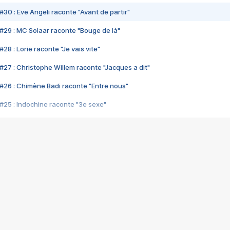
#30 : Eve Angeli raconte "Avant de partir"
#29 : MC Solaar raconte "Bouge de là"
28 : Lorie raconte "Je vais vite"
#27 : Christophe Willem raconte "Jacques a dit"
#26 : Chimène Badi raconte "Entre nous"
#25 : Indochine raconte "3e sexe"
#24 : Zaho raconte "C'est chelou"
#23 : Patrick Bruel raconte "Au café des délices"
#22 : Kyo raconte "Le chemin"
#21 : Nolwenn Leroy raconte "Cassé"
#20 : Patrick Hernandez raconte "Born to be alive"
#19 : Lorie raconte "Près de moi"