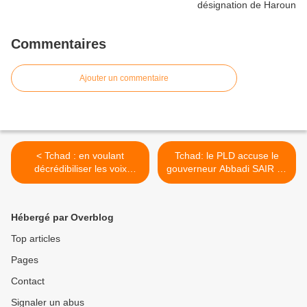
Commentaires
Ajouter un commentaire
< Tchad : en voulant
Tchad: le PLD accuse le
décrédibiliser les voix
gouverneur Abbadi SAIR de
déviantes et discordantes,
réprimer ses militants >
le régime d’Idriss DEBY se
discrédite davantage !
Hébergé par Overblog
Top articles
Pages
Contact
Signaler un abus